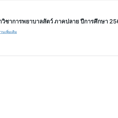
าวิชาการพยาบาลสัตว์ ภาคปลาย ปีการศึกษา 25
ตาราง
่านเพิ่มเติม
เรียน
หลักสูตร
วิทยา
ศาสตร
บัณฑิต
สาขา
วิชาการ
พยาบาล
สัตว์
ภาค
ปลาย
ปี
การ
ศึกษา
2567